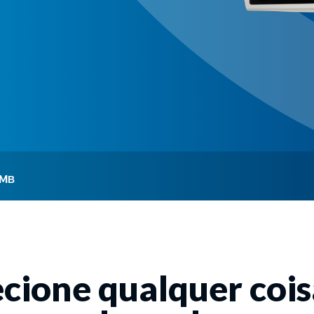
MΒ
ecione qualquer cois