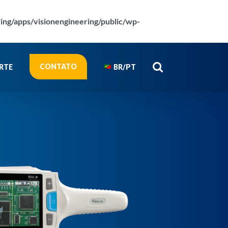
ring/apps/visionengineering/public/wp-
CONTATO
RTE
BR/PT