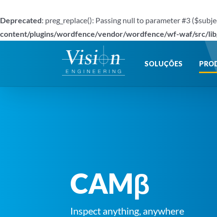
Deprecated
: preg_replace(): Passing null to parameter #3 ($subje
content/plugins/wordfence/vendor/wordfence/wf-waf/src/lib
Ir
para
SOLUÇÕES
PRO
o
conteúdo
CAMβ
Inspect anything, anywhere