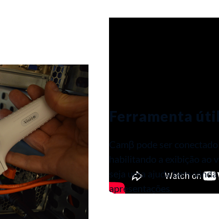
Ferramenta útil
Camβ pode ser conectado
habilitando a exibição ao
seja uma ajuda bem-vinda
apresentações.