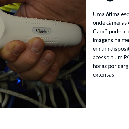
Uma ótima esc
onde câmeras e
Camβ pode arm
imagens na me
em um disposit
acesso a um PC
horas por carg
extensas.