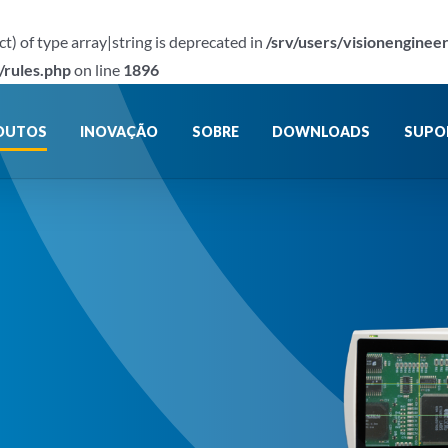
ct) of type array|string is deprecated in
/srv/users/visionenginee
/rules.php
on line
1896
DUTOS
INOVAÇÃO
SOBRE
DOWNLOADS
SUPO