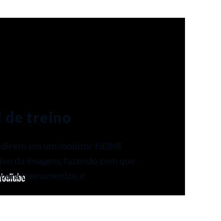
 de treino
 direto em um monitor HDMI
 vivo da imagem, fazendo com que
 para treinamentos e