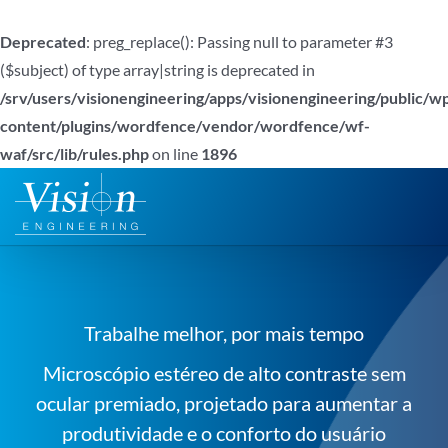
Deprecated
: preg_replace(): Passing null to parameter #3
($subject) of type array|string is deprecated in
/srv/users/visionengineering/apps/visionengineering/public/w
content/plugins/wordfence/vendor/wordfence/wf-
waf/src/lib/rules.php
on line
1896
Ir
para
o
conteúdo
Trabalhe melhor, por mais tempo
Microscópio estéreo de alto contraste sem
ocular premiado, projetado para aumentar a
produtividade e o conforto do usuário