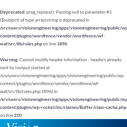
Deprecated
: preg_replace(): Passing null to parameter #3
($subject) of type array|string is deprecated in
/srv/users/visionengineering/apps/visionengineering/public/w
content/plugins/wordfence/vendor/wordfence/wf-
waf/src/lib/rules.php
on line
1896
Warning
: Cannot modify header information - headers already
sent by (output started at
/srv/users/visionengineering/apps/visionengineering/public/wp-
content/plugins/wordfence/vendor/wordfence/wf-
waf/src/lib/rules.php:1896) in
/srv/users/visionengineering/apps/visionengineering/public/w
content/plugins/wp-rocket/inc/classes/Buffer/class-cache.php
on line
210
Ir